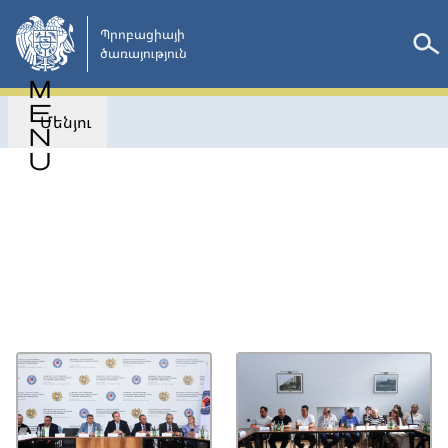
Անցնել
հիմնական
Պրոբացիայի

ծառայություն 
բովանդակությանը
Մենյու
Վերադառնալ
ՀԱՂՈՐԴԱԳՐՈՒԹՅՈՒՆՆԵՐ