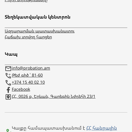
Տեղեկատվական կենտրոն
Ազդարարման պատասխանատու
Հաճախ տրվող հարցեր
Կապ
info@probation.am
Թեժ գիծ ՝ 81-60
+374 15 40 02 10
Facebook
ՀՀ, 0026 ք. Երևան, Գարեգին Նժդեհի 23/1
Կայքը համապատասխանում է
ՀՀ հանրային