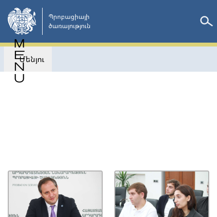
Անցնել
հիմնական
Պրոբացիայի

ծառայություն 
բովանդակությանը
Մենյու
Վերադառնալ
ՀԱՂՈՐԴԱԳՐՈՒԹՅՈՒՆՆԵՐ