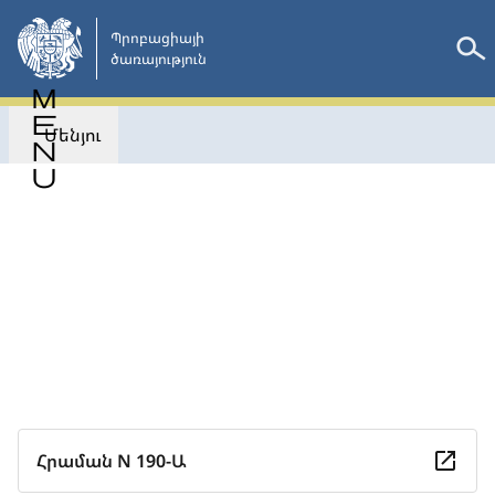
Անցնել
հիմնական
Պրոբացիայի

ծառայություն 
բովանդակությանը
Մենյու
Վերադառնալ
Հրաման N 190-Ա