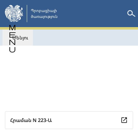
Անցնել
հիմնական
Պրոբացիայի

ծառայություն 
բովանդակությանը
Մենյու
Վերադառնալ
Հրաման N 223-Ա