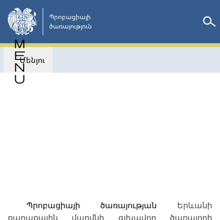
Անցնել
հիմնական
Պրոբացիայի

ծառայություն 
բովանդակությանը
Մենյու
Վերադառնալ
ՄՐՑՈՒՅԹՆԵՐԻ ԱՐԴՅՈՒՆՔՆԵՐ
Պրոբացիայի ծառայության
Երևանի
քաղաքային
մարմնի գլխավոր ծառայողի