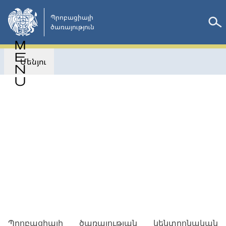
Անցնել
հիմնական
Պրոբացիայի

ծառայություն 
բովանդակությանը
Մենյու
Վերադառնալ
ՀԱՅՏԱՐԱՐՈՒԹՅՈՒՆՆԵՐ
Պրոբացիայի ծառայության կենտրոնական