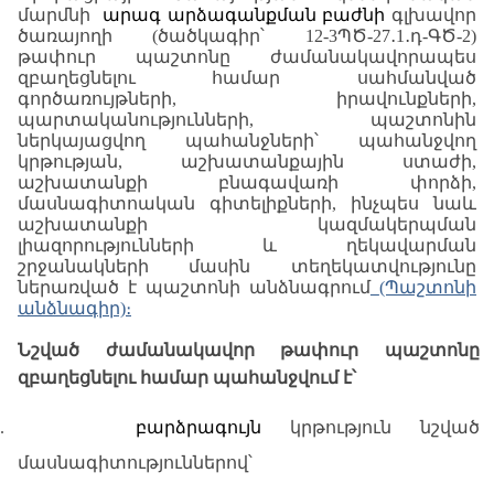
մարմնի
արագ արձագանքման բաժնի
գլխավոր
ծառայողի (ծածկագիր՝ 12-3ՊԾ-27
․
1
․
դ-ԳԾ-2
)
թափուր պաշտոնը ժամանակավորապես
զբաղեցնելու
համար սահմանված
գործառույթների, իրավունքների,
պարտականությունների, պաշտոնին
ներկայացվող պահանջների՝ պահանջվող
կրթության, աշխատանքային ստաժի,
աշխատանքի բնագավառի փորձի,
մասնագիտոական գիտելիքների, ինչպես նաև
աշխատանքի կազմակերպման
լիազորությունների և ղեկավարման
շրջանակների մասին տեղեկատվությունը
ներառված է պաշտոնի անձնագրում
(Պաշտոնի
անձնագիր)։
Նշված
ժամանակավոր
թափուր
պաշտոնը
զբաղեցնելու
համար
պահանջվում
է՝
.
բ
արձրագույն
կրթություն
նշված
մասնագիտություններով՝