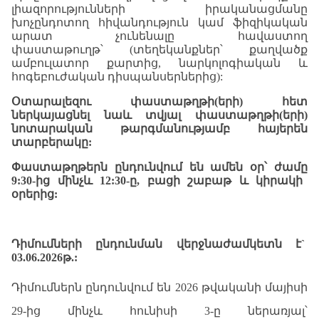
լիազորությունների իրականացմանը
խոչընդոտող հիվանդություն կամ ֆիզիկական
արատ չունենալը հավաստող
փաստաթուղթ
՝
(տեղեկանքներ՝ քաղվածք
ամբուլատոր քարտից, նարկոլոգիական և
հոգեբուժական դիսպանսերներից):
Օտարալեզու փաստաթղթի(երի) հետ
ներկայացնել նաև տվյալ փաստաթղթի(երի)
նոտարական թարգմանությամբ հայերեն
տարբերակը:
Փաստաթղթերն
ընդունվում
են
ամեն
օր
՝
ժամը
9:30-
ից
մինչև
12:30-
ը
,
բացի
շաբաթ
և
կիրակի
օրերից
:
Դիմումների
ընդունման
վերջնաժամկետն
է`
03.06.2026թ
.:
Դիմումներն ընդունվում են 2026 թվականի մայիսի
29-ից մինչև հունիսի 3-ը ներառյալ՝